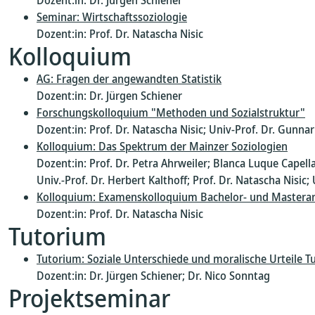
Dozent:in: Dr. Jürgen Schiener
Seminar: Wirtschaftssoziologie
Dozent:in: Prof. Dr. Natascha Nisic
Kolloquium
AG: Fragen der angewandten Statistik
Dozent:in: Dr. Jürgen Schiener
Forschungskolloquium "Methoden und Sozialstruktur"
Dozent:in: Prof. Dr. Natascha Nisic; Univ-Prof. Dr. Gunnar
Kolloquium: Das Spektrum der Mainzer Soziologien
Dozent:in: Prof. Dr. Petra Ahrweiler; Blanca Luque Capellas
Univ.-Prof. Dr. Herbert Kalthoff; Prof. Dr. Natascha Nisic;
Kolloquium: Examenskolloquium Bachelor- und Masterarb
Dozent:in: Prof. Dr. Natascha Nisic
Tutorium
Tutorium: Soziale Unterschiede und moralische Urteile Tu
Dozent:in: Dr. Jürgen Schiener; Dr. Nico Sonntag
Projektseminar